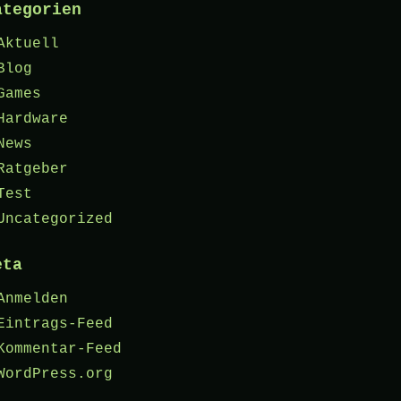
ategorien
Aktuell
Blog
Games
Hardware
News
Ratgeber
Test
Uncategorized
eta
Anmelden
Eintrags-Feed
Kommentar-Feed
WordPress.org