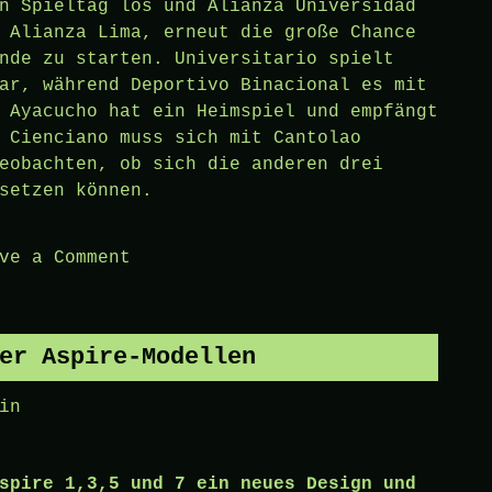
n Spieltag los und Alianza Universidad
 Alianza Lima, erneut die große Chance
nde zu starten. Universitario spielt
ar, während Deportivo Binacional es mit
 Ayacucho hat ein Heimspiel und empfängt
 Cienciano muss sich mit Cantolao
eobachten, ob sich die anderen drei
setzen können.
on
ve a Comment
Sportwetten:
Wettnischen
entdecken
er Aspire-Modellen
–
in
die
peruanische
Fußballliga
spire 1,3,5 und 7 ein neues Design und