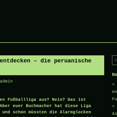
Su
entdecken – die peruanische
na
N
admin
e
F
en Fußballliga aus? Nein? Das ist
Aber euer Buchmacher hat diese Liga
 und schon müssten die Alarmglocken
A