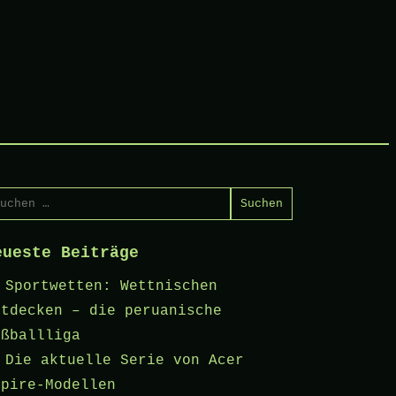
chen
ch:
eueste Beiträge
Sportwetten: Wettnischen
ntdecken – die peruanische
ußballliga
Die aktuelle Serie von Acer
spire-Modellen