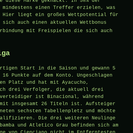
e diese Marke geknackt. In 58% der
 mindestens einen Treffer erzielen, was
 Hier liegt ein großes Wettpotential für
n sich auch
einen aktuellen Wettbonus
erbindung mit
Freispielen
die sich auch
iga
rtigen Start in die Saison und gewann 5
 16 Punkte auf dem Konto. Ungeschlagen
en Platz und hat mit Ayacucho,
ch drei Verfolger, die aktuell drei
verteidiger ist Binacional, während
mit insgesamt 26 Titeln ist. Aufsteiger
neten sechsten Tabellenpletz und möchte
alifizieren. Die drei weiteren Neulinge
bamba und Atletico Grau befinden sich am
ge von Cienciano nicht im Entferntesten